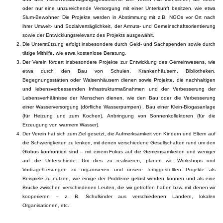
oder nur eine unzureichende Versorgung mit einer Unterkunft besitzen, wie etwa
Slum-Bewohner. Die Projekte werden in Abstimmung mit z.B. NGOs vor Ort nach
ihrer Umwelt- und Sozialverträglichkeit, der Armuts- und Gemeinschaftsorientierung
sowie der Entwicklungsrelevanz des Projekts ausgewählt.
Die Unterstützung erfolgt insbesondere durch Geld- und Sachspenden sowie durch
tätige Mithilfe, wie etwa kostenlose Beratung.
Der Verein fördert insbesondere Projekte zur Entwicklung des Gemeinwesens, wie
etwa durch den Bau von Schulen, Krankenhäusern, Bibliotheken,
Begegnungsstätten oder Waisenhäusern dienen sowie Projekte, die nachhaltigen
und lebensverbessernden Infrastrukturmaßnahmen und der Verbesserung der
Lebensverhältnisse der Menschen dienen, wie den Bau oder die Verbesserung
einer Wasserversorgung (dörfliche Wasserpumpen) , Bau einer Klein-Biogasanlage
(für Heizung und zum Kochen), Anbringung von Sonnenkollektoren (für die
Erzeugung von warmem Wasser).
Der Verein hat sich zum Ziel gesetzt, die Aufmerksamkeit von Kindern und Eltern auf
die Schwierigkeiten zu lenken, mit denen verschiedene Gesellschaften rund um den
Globus konfrontiert sind – mit einem Fokus auf die Gemeinsamkeiten und weniger
auf die Unterschiede. Um dies zu realisieren, planen wir, Workshops und
Vorträge/Lesungen zu organisieren und unsere fertiggestellten Projekte als
Beispiele zu nutzen, wie einige der Probleme gelöst werden können und als eine
Brücke zwischen verschiedenen Leuten, die wir getroffen haben bzw. mit denen wir
kooperieren – z. B. Schulkinder aus verschiedenen Ländern, lokalen
Organisationen, etc.