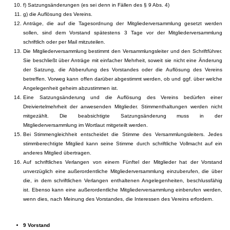
f) Satzungsänderungen (es sei denn in Fällen des § 9 Abs. 4)
g) die Auflösung des Vereins.
Anträge, die auf die Tagesordnung der Mitgliederversammlung gesetzt werden
sollen, sind dem Vorstand spätestens 3 Tage vor der Mitgliederversammlung
schriftlich oder per Mail mitzuteilen.
Die Mitgliederversammlung bestimmt den Versammlungsleiter und den Schriftführer.
Sie beschließt über Anträge mit einfacher Mehrheit, soweit sie nicht eine Änderung
der Satzung, die Abberufung des Vorstandes oder die Auflösung des Vereins
betreffen. Vorweg kann offen darüber abgestimmt werden, ob und ggf. über welche
Angelegenheit geheim abzustimmen ist.
Eine Satzungsänderung und die Auflösung des Vereins bedürfen einer
Dreiviertelmehrheit der anwesenden Mitglieder. Stimmenthaltungen werden nicht
mitgezählt. Die beabsichtigte Satzungsänderung muss in der
Mitgliederversammlung im Wortlaut mitgeteilt werden.
Bei Stimmengleichheit entscheidet die Stimme des Versammlungsleiters. Jedes
stimmberechtigte Mitglied kann seine Stimme durch schriftliche Vollmacht auf ein
anderes Mitglied übertragen.
Auf schriftliches Verlangen von einem Fünftel der Mitglieder hat der Vorstand
unverzüglich eine außerordentliche Mitgliederversammlung einzuberufen, die über
die, in dem schriftlichen Verlangen enthaltenen Angelegenheiten, beschlussfähig
ist. Ebenso kann eine außerordentliche Mitgliederversammlung einberufen werden,
wenn dies, nach Meinung des Vorstandes, die Interessen des Vereins erfordern.
9 Vorstand