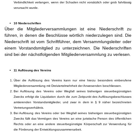
Verbindlichkeit verlangen, wenn der Schaden nicht vorsätzlich oder grob fahrlässig
verursacht wurde.
10 Niederschriften
Über die Mitgliederversammlungen ist eine Niederschrift zu
führen, in denen die Beschlüsse wörtlich niederzulegen sind. Die
Niederschrift ist vom Schriftführer, dem Versammlungsleiter oder
einem Vorstandsmitglied zu unterzeichnen. Die Niederschriften
sind bei der nächstfolgenden Mitgliederversammlung zu verlesen.
11 Auflösung des Vereins
Über die Auflösung des Vereins kann nur eine hierzu besonders einberufene
Mitgliederversammlung mit Dreiviertelmehrheit der Anwesenden beschliessen.
Bei Auflösung des Vereins oder Wegfall seines bisherigen steuerbegünstigten
Zwecks erfolgt die Liquidation durch die zum Zeitpunkt des Auflösungsbeschlusses
amtierenden Vorstandsmitglieder, und zwar in dem in § 9 näher bezeichneten
Vertretungsverhältnis.
Bei Auflösung des Vereins oder bei Wegfall seines bisherigen steuerbegünstigten
Zwecks fällt das Vermögen des Vereins an eine juristische Person des öffentlichen
Rechts oder an eine andere steuerbegünstigte Körperschaft zur Verwendung für
die Förderung der Entwicklungszusammenarbeit.