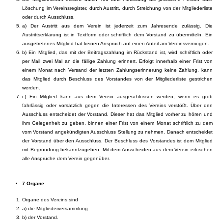
Löschung im Vereinsregister, durch Austritt, durch Streichung von der Mitgliederliste
oder durch Ausschluss.
a) Der Austritt aus dem Verein ist jederzeit zum Jahresende zulässig. Die
Austrittserklärung ist in Textform oder schriftlich dem Vorstand zu übermitteln. Ein
ausgetretenes Mitglied hat keinen Anspruch auf einen Anteil am Vereinsvermögen.
b) Ein Mitglied, das mit der Beitragszahlung im Rückstand ist, wird schriftlich oder
per Mail zwei Mal an die fällige Zahlung erinnert. Erfolgt innerhalb einer Frist von
einem Monat nach Versand der letzten Zahlungserinnerung keine Zahlung, kann
das Mitglied durch Beschluss des Vorstandes von der Mitgliederliste gestrichen
werden.
c) Ein Mitglied kann aus dem Verein ausgeschlossen werden, wenn es grob
fahrlässig oder vorsätzlich gegen die Interessen des Vereins verstößt. Über den
Ausschluss entscheidet der Vorstand. Dieser hat das Mitglied vorher zu hören und
ihm Gelegenheit zu geben, binnen einer Frist von einem Monat schriftlich zu dem
vom Vorstand angekündigten Ausschluss Stellung zu nehmen. Danach entscheidet
der Vorstand über den Ausschluss. Der Beschluss des Vorstandes ist dem Mitglied
mit Begründung bekanntzugeben. Mit dem Ausscheiden aus dem Verein erlöschen
alle Ansprüche dem Verein gegenüber.
7 Organe
Organe des Vereins sind
a) die Mitgliederversammlung
b) der Vorstand.