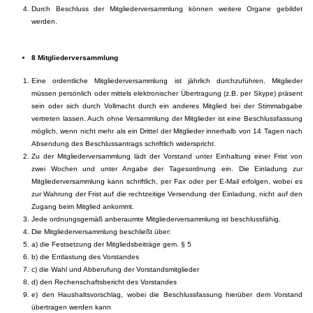
Durch Beschluss der Mitgliederversammlung können weitere Organe gebildet
werden.
8 Mitgliederversammlung
Eine ordentliche Mitgliederversammlung ist jährlich durchzuführen. Mitglieder
müssen persönlich oder mittels elektronischer Übertragung (z.B. per Skype) präsent
sein oder sich durch Vollmacht durch ein anderes Mitglied bei der Stimmabgabe
vertreten lassen. Auch ohne Versammlung der Mitglieder ist eine Beschlussfassung
möglich, wenn nicht mehr als ein Drittel der Mitglieder innerhalb von 14 Tagen nach
Absendung des Beschlussantrags schriftlich widerspricht.
Zu der Mitgliederversammlung lädt der Vorstand unter Einhaltung einer Frist von
zwei Wochen und unter Angabe der Tagesordnung ein. Die Einladung zur
Mitgliederversammlung kann schriftlich, per Fax oder per E-Mail erfolgen, wobei es
zur Wahrung der Frist auf die rechtzeitige Versendung der Einladung, nicht auf den
Zugang beim Mitglied ankommt.
Jede ordnungsgemäß anberaumte Mitgliederversammlung ist beschlussfähig.
Die Mitgliederversammlung beschließt über:
a) die Festsetzung der Mitgliedsbeiträge gem. § 5
b) die Entlastung des Vorstandes
c) die Wahl und Abberufung der Vorstandsmitglieder
d) den Rechenschaftsbericht des Vorstandes
e) den Haushaltsvorschlag, wobei die Beschlussfassung hierüber dem Vorstand
übertragen werden kann