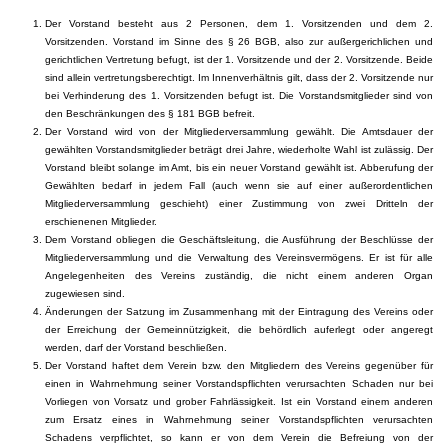
Der Vorstand besteht aus 2 Personen, dem 1. Vorsitzenden und dem 2.
Vorsitzenden. Vorstand im Sinne des § 26 BGB, also zur außergerichlichen und
gerichtlichen Vertretung befugt, ist der 1. Vorsitzende und der 2. Vorsitzende. Beide
sind allein vertretungsberechtigt. Im Innenverhältnis gilt, dass der 2. Vorsitzende nur
bei Verhinderung des 1. Vorsitzenden befugt ist. Die Vorstandsmitglieder sind von
den Beschränkungen des § 181 BGB befreit.
Der Vorstand wird von der Mitgliederversammlung gewählt. Die Amtsdauer der
gewählten Vorstandsmitglieder beträgt drei Jahre, wiederholte Wahl ist zulässig. Der
Vorstand bleibt solange im Amt, bis ein neuer Vorstand gewählt ist. Abberufung der
Gewählten bedarf in jedem Fall (auch wenn sie auf einer außerordentlichen
Mitgliederversammlung geschieht) einer Zustimmung von zwei Dritteln der
erschienenen Mitglieder.
Dem Vorstand obliegen die Geschäftsleitung, die Ausführung der Beschlüsse der
Mitgliederversammlung und die Verwaltung des Vereinsvermögens. Er ist für alle
Angelegenheiten des Vereins zuständig, die nicht einem anderen Organ
zugewiesen sind.
Änderungen der Satzung im Zusammenhang mit der Eintragung des Vereins oder
der Erreichung der Gemeinnützigkeit, die behördlich auferlegt oder angeregt
werden, darf der Vorstand beschließen.
Der Vorstand haftet dem Verein bzw. den Mitgliedern des Vereins gegenüber für
einen in Wahrnehmung seiner Vorstandspflichten verursachten Schaden nur bei
Vorliegen von Vorsatz und grober Fahrlässigkeit. Ist ein Vorstand einem anderen
zum Ersatz eines in Wahrnehmung seiner Vorstandspflichten verursachten
Schadens verpflichtet, so kann er von dem Verein die Befreiung von der