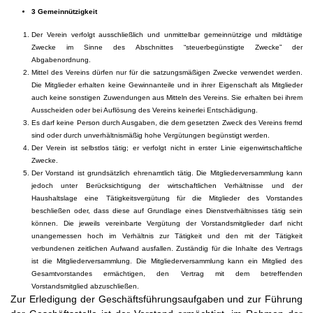
3 Gemeinnützigkeit
Der Verein verfolgt ausschließlich und unmittelbar gemeinnützige und mildtätige
Zwecke im Sinne des Abschnittes “steuerbegünstigte Zwecke” der
Abgabenordnung.
Mittel des Vereins dürfen nur für die satzungsmäßigen Zwecke verwendet werden.
Die Mitglieder erhalten keine Gewinnanteile und in ihrer Eigenschaft als Mitglieder
auch keine sonstigen Zuwendungen aus Mitteln des Vereins. Sie erhalten bei ihrem
Ausscheiden oder bei Auflösung des Vereins keinerlei Entschädigung.
Es darf keine Person durch Ausgaben, die dem gesetzten Zweck des Vereins fremd
sind oder durch unverhältnismäßig hohe Vergütungen begünstigt werden.
Der Verein ist selbstlos tätig; er verfolgt nicht in erster Linie eigenwirtschaftliche
Zwecke.
Der Vorstand ist grundsätzlich ehrenamtlich tätig. Die Mitgliederversammlung kann
jedoch unter Berücksichtigung der wirtschaftlichen Verhältnisse und der
Haushaltslage eine Tätigkeitsvergütung für die Mitglieder des Vorstandes
beschließen oder, dass diese auf Grundlage eines Dienstverhältnisses tätig sein
können. Die jeweils vereinbarte Vergütung der Vorstandsmitglieder darf nicht
unangemessen hoch im Verhältnis zur Tätigkeit und den mit der Tätigkeit
verbundenen zeitlichen Aufwand ausfallen. Zuständig für die Inhalte des Vertrags
ist die Mitgliederversammlung. Die Mitgliederversammlung kann ein Mitglied des
Gesamtvorstandes ermächtigen, den Vertrag mit dem betreffenden
Vorstandsmitglied abzuschließen.
Zur Erledigung der Geschäftsführungsaufgaben und zur Führung