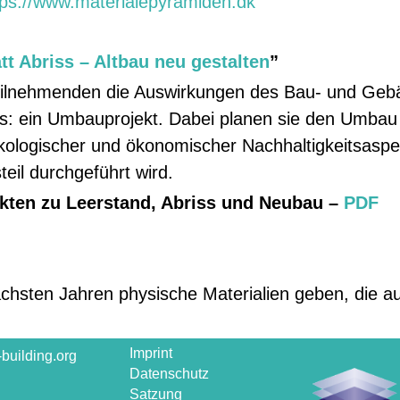
tps://www.materialepyramiden.dk
t Abriss – Altbau neu gestalten
”
eilnehmenden die Auswirkungen des Bau- und Geb
s: ein Umbauprojekt. Dabei planen sie den Umbau
ökologischer und ökonomischer Nachhaltigkeitsaspe
eil durchgeführt wird.
akten zu Leerstand, Abriss und Neubau –
PDF
chsten Jahren physische Materialien geben, die 
Imprint
building.org
Datenschutz
Satzung