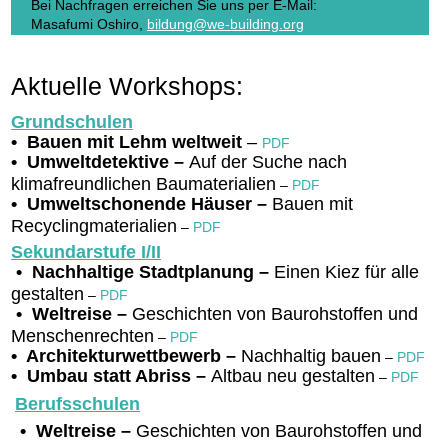
Bei Nachfragen erreichen Sie uns per E-Mail:
Masafumi Oshiro,
bildung@we-building.org
Aktuelle Workshops:
Grundschulen
• Bauen mit Lehm weltweit
–
PDF
• Umweltdetektive –
Auf der Suche nach
klimafreundlichen Baumaterialien
–
PDF
• Umweltschonende Häuser –
Bauen mit
Recyclingmaterialien
–
PDF
Sekundarstufe I/II
• Nachhaltige Stadtplanung –
Einen Kiez für alle
gestalten
–
PDF
• Weltreise –
Geschichten von Baurohstoffen und
Menschenrechten
–
PDF
• Architekturwettbewerb –
Nachhaltig bauen
–
PDF
• Umbau statt Abriss –
Altbau neu gestalten
–
PDF
Berufsschulen
•
Weltreise –
Geschichten von Baurohstoffen und